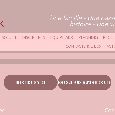
Une famille - Une pass
K
histoire - Une v
ACCUEIL
DISCIPLINES
EQUIPE ADK
PLANNING
RÈGL
CONTACTS & LIEUX
ACT
Inscription ici
Retour aux autres cours
es
Con