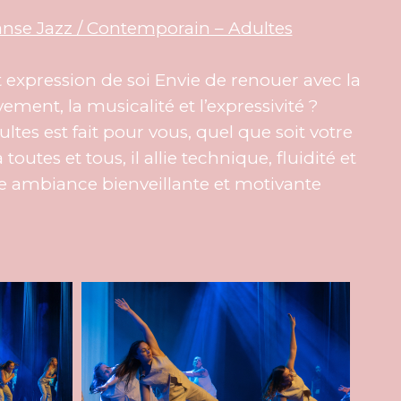
nse Jazz / Contemporain – Adultes
 expression de soi Envie de renouer avec la
ent, la musicalité et l’expressivité ?
ltes est fait pour vous, quel que soit votre
toutes et tous, il allie technique, fluidité et
ne ambiance bienveillante et motivante