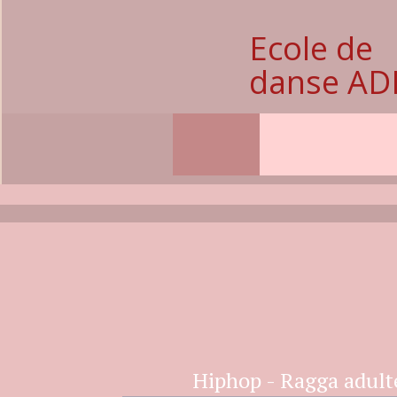
Ecole de
danse AD
Hiphop - Ragga adult