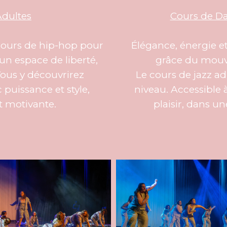
Adultes
Cours de Da
cours de hip-hop pour
Élégance, énergie et
 un espace de liberté,
grâce du mouvem
 Vous y découvrirez
Le cours de jazz adu
 puissance et style,
niveau. Accessible à 
 motivante.
plaisir, dans u