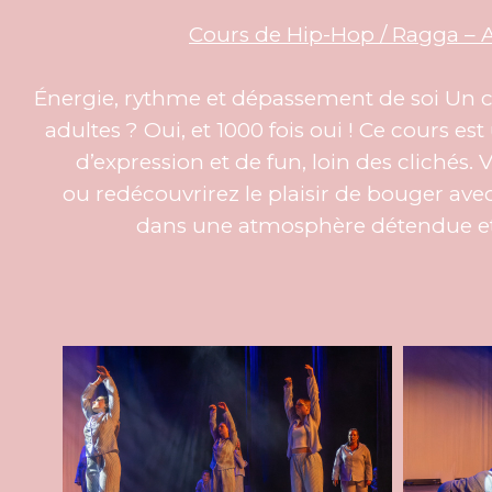
Cours de Hip-Hop / Ragga – 
Énergie, rythme et dépassement de soi Un 
adultes ? Oui, et 1000 fois oui ! Ce cours est
d’expression et de fun, loin des clichés.
ou redécouvrirez le plaisir de bouger avec
dans une atmosphère détendue et