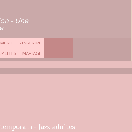
ion - Une
ie
EMENT
S'INSCRIRE
UALITES
MARIAGE
temporain - Jazz adultes